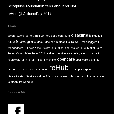
glove
on
Collaborazioni e
Scimpulse foundation talks about reHub!
Contatti
reHub @ ArduinoDay 2017
glove
on
Collaborazioni e
Contatti
TAGS
disabilità
accelerazione
agile
CERN
corriere della sera
cura
foundation
Glove
futuro
guanto
idea2
idee per la disabilità
iGlove
Il messaggero
Il
January 2018
Messaggero.it
innovazione
kickoff
le migliori idee
Maker Faire
Maker Faire
December 2017
Rome
Maker Faire Rome 2016
maker in residency
making
merck
merck in
opencare
August 2017
neurologia
MFR16
MIR
mobillity
online
open care
planning
reHub
May 2017
premio merck
press
reabilitation
reHub per superare le
March 2017
disabilità
riabilitazione
salute
Scimpulse
sensori
sla
stampa online
superare
February 2017
la disabilità
wemake
November 2016
FOLLOW US
News