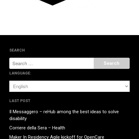
the best ideas to solve disability
Corriere della Sera – Health
Maker In Residency Agile
kickoff for OpenCare
Scimpulse foundation talks
about reHub!
SEARCH
reHub @ ArduinoDay 2017
LANGUAGE:
Arduino Day 2017 tutto pronto -
Mauro Alfieri Elettronica
Domotica Robotica Elettronica
LAST POST
on
reHub presented at CERN
Il Messaggero – reHub among the best ideas to solve
glove
on
Elettronica da
approfondire
disability
glove
on
Elettronica da
Corriere della Sera – Health
approfondire
Maker In Residency Agile kickoff for OpenCare